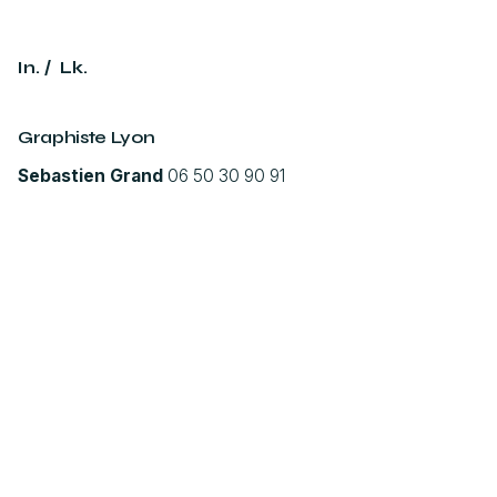
/
In.
Lk.
Graphiste Lyon
Sebastien Grand
06 50 30 90 91
Depuis 2012, Miami design est un studio graphique créatif
et agile qui imagine et développe des identités de marques
modernes et singulières.
MIAMI DESIGN
© 2025 Tous droits réservés | Made with love in Lyon