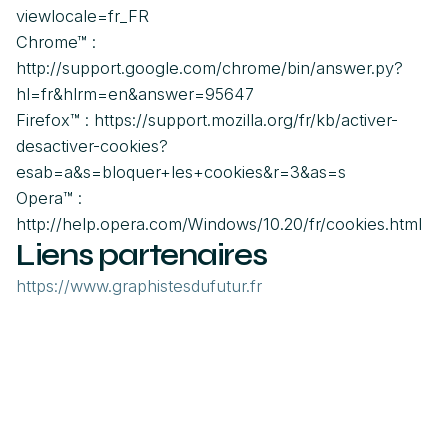
viewlocale=fr_FR
Chrome™ :
http://support.google.com/chrome/bin/answer.py?
hl=fr&hlrm=en&answer=95647
Firefox™ : https://support.mozilla.org/fr/kb/activer-
desactiver-cookies?
esab=a&s=bloquer+les+cookies&r=3&as=s
Opera™ :
http://help.opera.com/Windows/10.20/fr/cookies.html
Liens partenaires
https://www.graphistesdufutur.fr