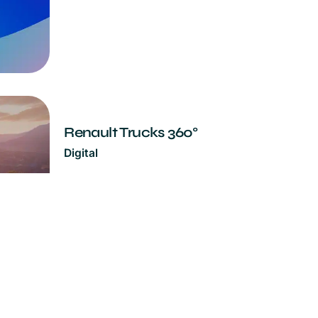
Renault Trucks 360°
Digital
Afin d’immerger les clients
dans le savoir faire de
Renault Trucks, une
application desktop et
mobile est développée avec
parcours 360° dans les
usines…