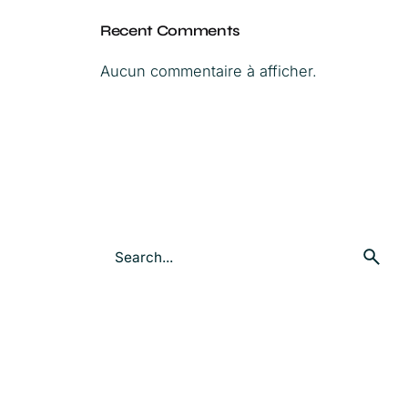
Recent Comments
Aucun commentaire à afficher.
S
e
a
r
c
h
f
o